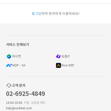
로그인
하여 편리하게 이용하세요!
서비스 전체보기
위시켓
요즘IT
AIDP - AX
Rise ERP
고객 문의
02-6925-4849
10:00-18:00
주말·공휴일 제외
help@wishket.com