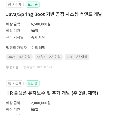
기간제
모집 중
🕒
Java/Spring Boot 기반 공정 시스템 백엔드 개발
예상 금액
6,500,000원
예상 기간
90일
근무 시작일
즉시 시작
백엔드 개발자
미드 레벨
Java · 8년 이상
Kafka · 2년 이상
k8s · 2년 이상
Spring Boot 
· 등록일자 2026.07.24.
경기도
기간제
모집 중
🕒
HR 플랫폼 유지보수 및 추가 개발 (주 2일, 재택)
예상 금액
2,000,000원
예상 기간
90일