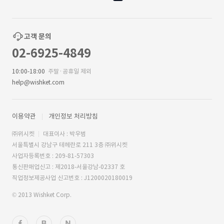
고객 문의
02-6925-4849
10:00-18:00
주말·공휴일 제외
help@wishket.com
이용약관
개인정보 처리방침
㈜위시켓
대표이사 : 박우범
서울특별시 강남구 테헤란로 211 3층 ㈜위시켓
사업자등록번호 : 209-81-57303
통신판매업신고 : 제2018-서울강남-02337 호
직업정보제공사업 신고번호 : J1200020180019
© 2013 Wishket Corp.