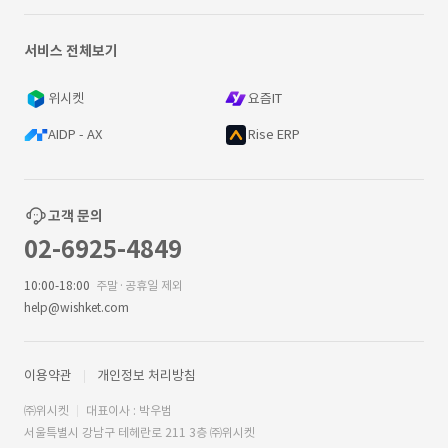
서비스 전체보기
위시켓
요즘IT
AIDP - AX
Rise ERP
고객 문의
02-6925-4849
10:00-18:00
주말·공휴일 제외
help@wishket.com
이용약관
개인정보 처리방침
㈜위시켓
대표이사 : 박우범
서울특별시 강남구 테헤란로 211 3층 ㈜위시켓