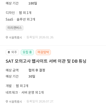
예상 기간
180일
디자인
웹 외 1개
SaaSㆍ솔루션 외 2개
미리캔버스
· 등록일자 2026.01.26.
서울특별시
외주
모집 중
마감임박
📔
SAT 모의고사 웹사이트 서버 이관 및 DB 튜닝
예상 금액
협의 후 결정
예상 기간
30일
개발
웹 외 2개
네트워크ㆍ서버 운영 외 1개
· 등록일자 2026.07.27.
서울특별시