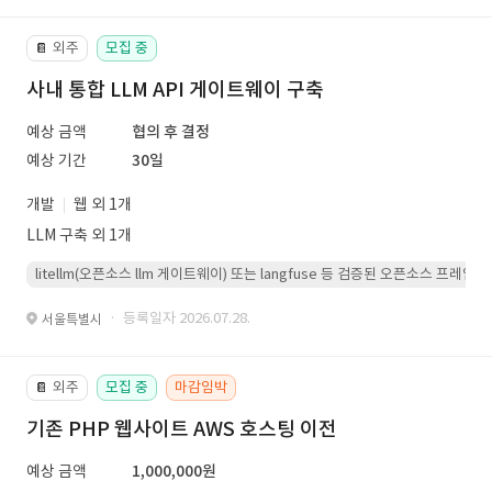
외주
모집 중
📔
사내 통합 LLM API 게이트웨이 구축
예상 금액
협의 후 결정
예상 기간
30일
개발
웹 외 1개
LLM 구축 외 1개
litellm(오픈소스 llm 게이트웨이) 또는 langfuse 등 검증된 오픈소스 프
· 등록일자 2026.07.28.
서울특별시
외주
모집 중
마감임박
📔
기존 PHP 웹사이트 AWS 호스팅 이전
예상 금액
1,000,000원