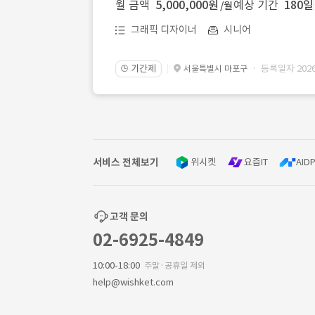
월 금액
5,000,000원
예상 기간
180일
/월
그래픽 디자이너
시니어
기간제
· 등록일자 2026.
서울특별시 마포구
🕒
서비스 전체보기
위시켓
요즘IT
AIDP
고객 문의
02-6925-4849
10:00-18:00
주말·공휴일 제외
help@wishket.com