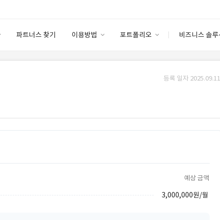
파트너스 찾기
이용방법
포트폴리오
비즈니스 솔루
이용방법
포트폴리오
엔터프라이즈
I
파트너 등급
이용후기
등록 일자 2025.09.11
안심 코드 케어
이용요금
솔루션 마켓
고객센터
스토어
예상 금액
3,000,000원/월