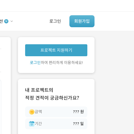
션
로그인
회원가입
유사사례 검색 AI
.
프로젝트 지원하기
‘이런 거’ 만들어본
개발 회사 있어?
로그인
하여 편리하게 이용하세요!
바로가기
내 프로젝트의
적정 견적이 궁금하신가요?
금액
??? 원
기간
??? 일