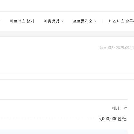
파트너스 찾기
이용방법
포트폴리오
비즈니스 솔루
이용방법
포트폴리오
엔터프라이즈
I
파트너 등급
이용후기
등록 일자 2025.09.11
안심 코드 케어
이용요금
솔루션 마켓
고객센터
스토어
예상 금액
5,000,000원/월