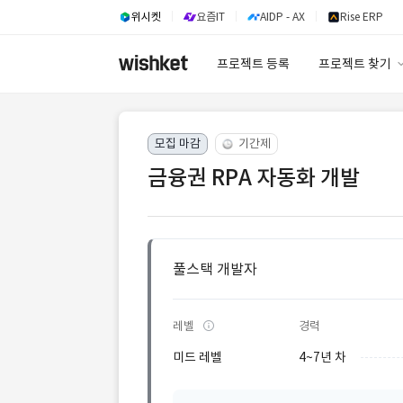
위시켓
요즘IT
AIDP - AX
Rise ERP
프로젝트 등록
프로젝트 찾기
프로젝트 찾기
모집 마감
기간제
유사사례 검색 A
금융권 RPA 자동화 개발
풀스택 개발자
레벨
경력
미드 레벨
4~7년 차