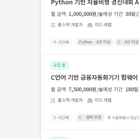
Python 기반 자율비행 경진대회 A
월 금액
1,000,000원
예상 기간
30일
/월
풀스택 개발자
미드 레벨
Python · 3년 이상
C · 3년 이상
기간제
🕒
모집 중
C언어 기반 금융자동화기기 펌웨어
월 금액
7,500,000원
예상 기간
180일
/월
풀스택 개발자
미드 레벨
C · 경력 무관
기간제
서울특별시 강남
🕒