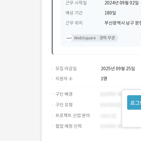
근무 시작일
2024년 09월 02일
예상 기간
180일
근무 위치
부산광역시 남구 문
WebSquare
경력 무관
모집 마감일
2025년 09월 25일
지원자 수
1명
구인 배경
로그
구인 유형
프로젝트 산업 분야
협업 예정 인력