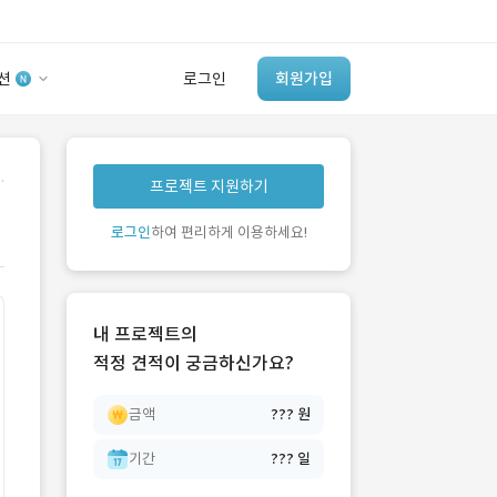
션
로그인
회원가입
유사사례 검색 AI
.
프로젝트 지원하기
‘이런 거’ 만들어본
개발 회사 있어?
로그인
하여 편리하게 이용하세요!
바로가기
내 프로젝트의
적정 견적이 궁금하신가요?
금액
??? 원
기간
??? 일