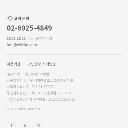
고객 문의
02-6925-4849
10:00-18:00
주말·공휴일 제외
help@wishket.com
이용약관
개인정보 처리방침
㈜위시켓
대표이사 : 박우범
서울특별시 강남구 테헤란로 211 3층 ㈜위시켓
사업자등록번호 : 209-81-57303
통신판매업신고 : 제2018-서울강남-02337 호
직업정보제공사업 신고번호 : J1200020180019
© 2013 Wishket Corp.