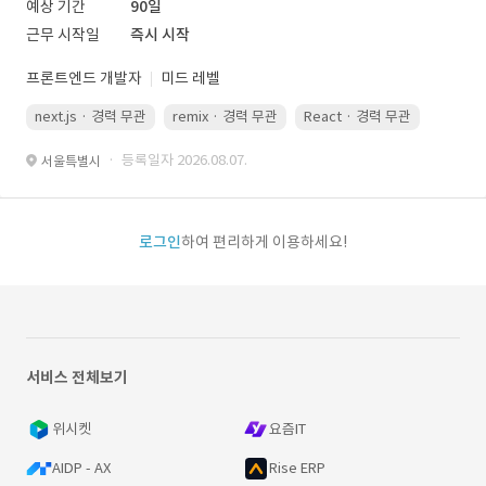
예상 기간
90일
근무 시작일
즉시 시작
프론트엔드 개발자
미드 레벨
next.js · 경력 무관
remix · 경력 무관
React · 경력 무관
Vue.js
· 등록일자 2026.08.07.
서울특별시
로그인
하여 편리하게 이용하세요!
서비스 전체보기
위시켓
요즘IT
AIDP - AX
Rise ERP