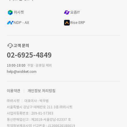
위시켓
요즘IT
AIDP - AX
Rise ERP
고객 문의
02-6925-4849
10:00-18:00
주말·공휴일 제외
help@wishket.com
이용약관
개인정보 처리방침
㈜위시켓
대표이사 : 박우범
서울특별시 강남구 테헤란로 211 3층 ㈜위시켓
사업자등록번호 : 209-81-57303
통신판매업신고 : 제2018-서울강남-02337 호
직업정보제공사업 신고번호 : J1200020180019