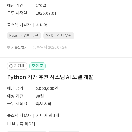
예상 기간
270일
근무 시작일
2026.07.01.
풀스택 개발자
시니어
React · 경력 무관
MES · 경력 무관
· 등록일자 2026.07.24.
서울특별시
기간제
모집 중
🕒
Python 기반 추천 시스템 AI 모델 개발
예상 금액
6,000,000원
예상 기간
90일
근무 시작일
즉시 시작
풀스택 개발자
시니어 외 1개
LLM 구축 외 2개