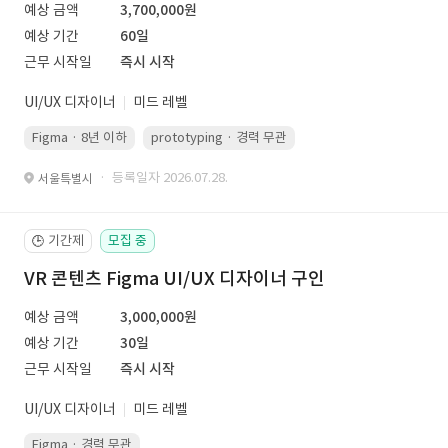
예상 금액
3,700,000원
예상 기간
60일
근무 시작일
즉시 시작
UI/UX 디자이너
미드 레벨
Figma · 8년 이하
prototyping · 경력 무관
led 화면 대응 · 경력 무관
· 등록일자 2026.07.28.
서울특별시
기간제
모집 중
🕒
VR 콘텐츠 Figma UI/UX 디자이너 구인
예상 금액
3,000,000원
예상 기간
30일
근무 시작일
즉시 시작
UI/UX 디자이너
미드 레벨
Figma · 경력 무관