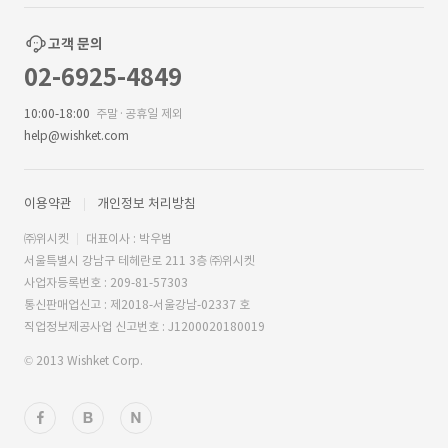
고객 문의
02-6925-4849
10:00-18:00
주말·공휴일 제외
help@wishket.com
이용약관
개인정보 처리방침
㈜위시켓
대표이사 : 박우범
서울특별시 강남구 테헤란로 211 3층 ㈜위시켓
사업자등록번호 : 209-81-57303
통신판매업신고 : 제2018-서울강남-02337 호
직업정보제공사업 신고번호 : J1200020180019
© 2013 Wishket Corp.