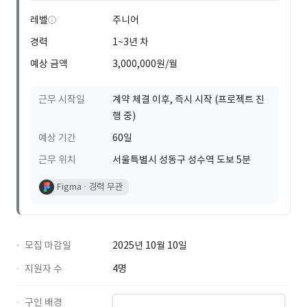
레벨
주니어
경력
1~3년 차
예상 금액
3,000,000원/월
근무 시작일
계약 체결 이후, 즉시 시작 (프로젝트 진
행 중)
예상 기간
60일
근무 위치
서울특별시 성동구 성수역 도보 5분
Figma
경력 무관
모집 마감일
2025년 10월 10일
지원자 수
4명
구인 배경