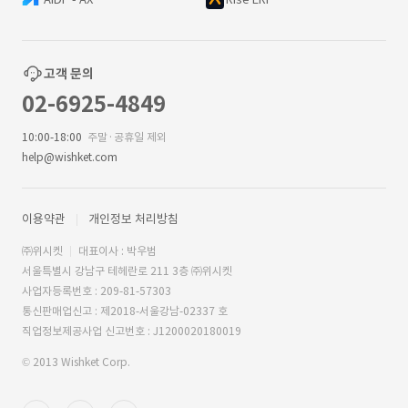
고객 문의
02-6925-4849
10:00-18:00
주말·공휴일 제외
help@wishket.com
이용약관
개인정보 처리방침
㈜위시켓
대표이사 : 박우범
서울특별시 강남구 테헤란로 211 3층 ㈜위시켓
사업자등록번호 : 209-81-57303
통신판매업신고 : 제2018-서울강남-02337 호
직업정보제공사업 신고번호 : J1200020180019
© 2013 Wishket Corp.