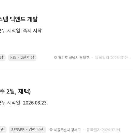
 시스템 백엔드 개발
근무 시작일
즉시 시작
이상
k8s · 2년 이상
Spring Boot · 3년 이상
Airflow · 2년 이상
· 등록일자 2026.07.24.
경기도 성남시 분당구
주 2일, 재택)
근무 시작일
2026.08.23.
무관
SERVER · 경력 무관
· 등록일자 2026.07.24.
서울특별시 강서구