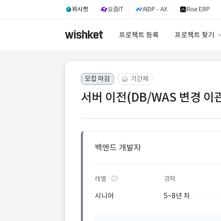
위시켓
요즘IT
AIDP - AX
Rise ERP
프로젝트 등록
프로젝트 찾기
프로젝트 찾기
모집 마감
기간제
유사사례 검색 A
서버 이전(DB/WAS 변경 이
백엔드 개발자
레벨
경력
시니어
5~8년 차