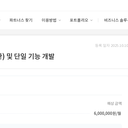
파트너스 찾기
이용방법
포트폴리오
비즈니스 솔루
이용방법
포트폴리오
엔터프라이즈
I
파트너 등급
이용후기
등록 일자 2025.10.10
안심 코드 케어
이용요금
솔루션 마켓
관) 및 단일 기능 개발
고객센터
스토어
예상 금액
6,000,000원/월