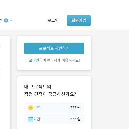
션
로그인
회원가입
유사사례 검색 AI
.
프로젝트 지원하기
‘이런 거’ 만들어본
개발 회사 있어?
로그인
하여 편리하게 이용하세요!
바로가기
내 프로젝트의
적정 견적이 궁금하신가요?
금액
??? 원
기간
??? 일