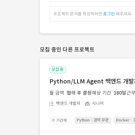
프로젝트 문의를 작성하려면
로그인
해주세요.
모집 중인 다른 프로젝트
모집 중
Python/LLM Agent 백엔드 개
월 금액
협의 후 결정
예상 기간
180일
근무
백엔드 개발자
시니어
Python · 경력 무관
Docker ·
기간제
🕒