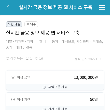
실시간 금융 정보 제공 웹 서비스 구축
모집 마감
외주
📔
실시간 금융 정보 제공 웹 서비스 구축
개발
디자인
기획
웹
통계ㆍ대시보드,
가상화폐ㆍ거래소,
중개ㆍ매칭 플랫폼
아주 높음
1
16
등록 일자 2025.10.15.
13,000,000원
예상 금액
금액 조율 가능
50일
예상 기간
기간 조율 가능