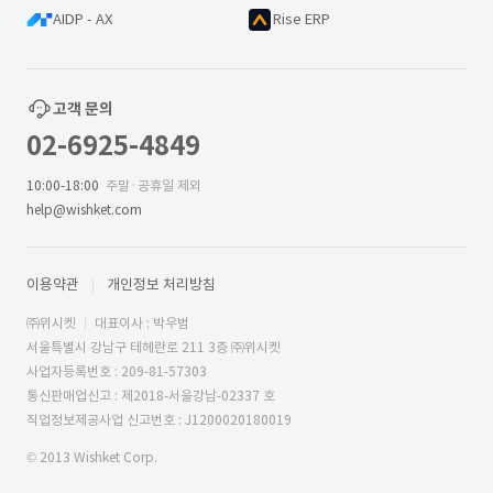
AIDP - AX
Rise ERP
고객 문의
02-6925-4849
10:00-18:00
주말·공휴일 제외
help@wishket.com
이용약관
개인정보 처리방침
㈜위시켓
대표이사 : 박우범
서울특별시 강남구 테헤란로 211 3층 ㈜위시켓
사업자등록번호 : 209-81-57303
통신판매업신고 : 제2018-서울강남-02337 호
직업정보제공사업 신고번호 : J1200020180019
© 2013 Wishket Corp.