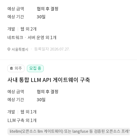
예상 금액
협의 후 결정
예상 기간
30일
개발
웹 외 2개
네트워크ㆍ서버 운영 외 1개
· 등록일자 2026.07.27.
서울특별시
외주
모집 중
📔
사내 통합 LLM API 게이트웨이 구축
예상 금액
협의 후 결정
예상 기간
30일
개발
웹 외 1개
LLM 구축 외 1개
litellm(오픈소스 llm 게이트웨이) 또는 langfuse 등 검증된 오픈소스 프