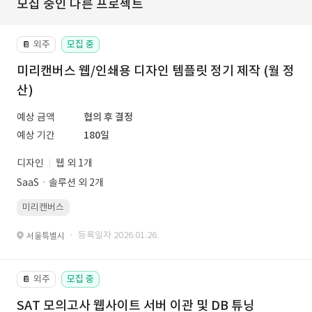
모집 중인 다른 프로젝트
외주
모집 중
📔
미리캔버스 웹/인쇄용 디자인 템플릿 정기 제작 (월 정
산)
예상 금액
협의 후 결정
예상 기간
180일
디자인
웹 외 1개
SaaSㆍ솔루션 외 2개
미리캔버스
· 등록일자 2026.01.26.
서울특별시
외주
모집 중
📔
SAT 모의고사 웹사이트 서버 이관 및 DB 튜닝