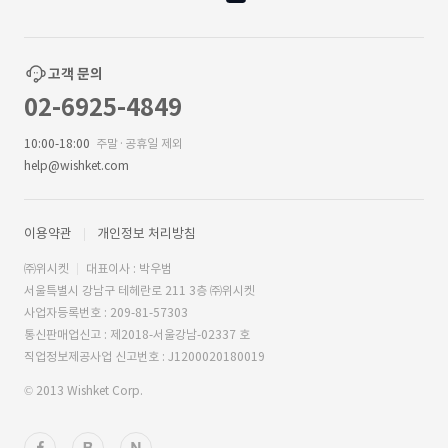
고객 문의
02-6925-4849
10:00-18:00
주말·공휴일 제외
help@wishket.com
이용약관
개인정보 처리방침
㈜위시켓
대표이사 : 박우범
서울특별시 강남구 테헤란로 211 3층 ㈜위시켓
사업자등록번호 : 209-81-57303
통신판매업신고 : 제2018-서울강남-02337 호
직업정보제공사업 신고번호 : J1200020180019
© 2013 Wishket Corp.