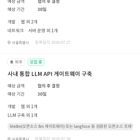
예상 금액
협의 후 결정
예상 기간
30일
개발
웹 외 2개
네트워크ㆍ서버 운영 외 1개
· 등록일자 2026.07.27.
서울특별시
외주
모집 중
📔
사내 통합 LLM API 게이트웨이 구축
예상 금액
협의 후 결정
예상 기간
30일
개발
웹 외 1개
LLM 구축 외 1개
litellm(오픈소스 llm 게이트웨이) 또는 langfuse 등 검증된 오픈소스 프
· 등록일자 2026.07.28.
서울특별시