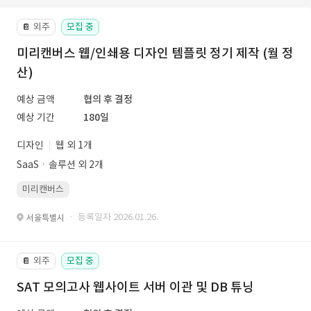
외주
모집 중
📔
미리캔버스 웹/인쇄용 디자인 템플릿 정기 제작 (월 정
산)
예상 금액
협의 후 결정
예상 기간
180일
디자인
웹 외 1개
SaaSㆍ솔루션 외 2개
미리캔버스
· 등록일자 2026.01.26.
서울특별시
외주
모집 중
📔
SAT 모의고사 웹사이트 서버 이관 및 DB 튜닝