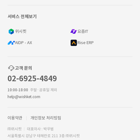
서비스 전체보기
위시켓
요즘IT
AIDP - AX
Rise ERP
고객 문의
02-6925-4849
10:00-18:00
주말·공휴일 제외
help@wishket.com
이용약관
개인정보 처리방침
㈜위시켓
대표이사 : 박우범
서울특별시 강남구 테헤란로 211 3층 ㈜위시켓