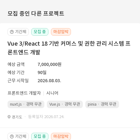
모집 중인 다른 프로젝트
기간제
모집 중
마감임박
🕒
Vue 3/React 18 기반 커머스 및 권한 관리 시스템 프
론트엔드 개발
예상 금액
7,000,000원
예상 기간
90일
근무 시작일
2026.08.03.
프론트엔드 개발자
시니어
nuxt.js · 경력 무관
Vue.js · 경력 무관
pinia · 경력 무관
TypeScr
· 등록일자 2026.07.24.
경기도
기간제
모집 중
마감임박
🕒