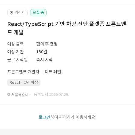
기간제
모집 중
🕒
React/TypeScript 기반 차량 진단 플랫폼 프론트엔
드 개발
예상 금액
협의 후 결정
예상 기간
150일
근무 시작일
즉시 시작
프론트엔드 개발자
미드 레벨
React · 1년 이상
· 등록일자 2026.07.29.
서울특별시
로그인
하여 편리하게 이용하세요!