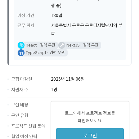
행 중)
예상 기간
180일
근무 위치
서울특별시 구로구 구로디지털단지역 부
근
React
경력 무관
NextJS
경력 무관
TypeScript
경력 무관
모집 마감일
2025년 11월 06일
지원자 수
1명
구인 배경
로그인해서 프로젝트 정보를
구인 유형
확인해보세요.
프로젝트 산업 분야
로그인
협업 예정 인력