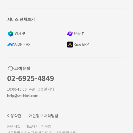
서비스 전체보기
위시켓
요즘IT
AIDP - AX
Rise ERP
고객 문의
02-6925-4849
10:00-18:00
주말·공휴일 제외
help@wishket.com
이용약관
개인정보 처리방침
㈜위시켓
대표이사 : 박우범
서울특별시 강남구 테헤란로 211 3층 ㈜위시켓