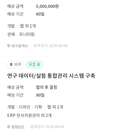
예상 금액
5,000,000원
예상 기간
60일
개발
웹 외 1개
관제ㆍ모니터링
· 등록일자 2026.08.06.
대구광역시
외주
모집 중
📔
연구 데이터/실험 통합관리 시스템 구축
예상 금액
협의 후 결정
예상 기간
90일
개발 · 디자인 · 기획
웹 외 1개
ERP 전사자원관리 외 2개
· 등록일자 2026.08.06.
충청남도