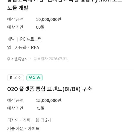
모듈 개발
예상 금액
10,000,000원
예상 기간
60일
개발
PC 프로그램
업무자동화ㆍRPA
· 등록일자 2026.07.31.
서울특별시
외주
모집 중
📔
O2O 플랫폼 통합 브랜드(BI/BX) 구축
예상 금액
15,000,000원
예상 기간
75일
디자인 · 기획
웹 외 2개
기술 자문ㆍ가이드