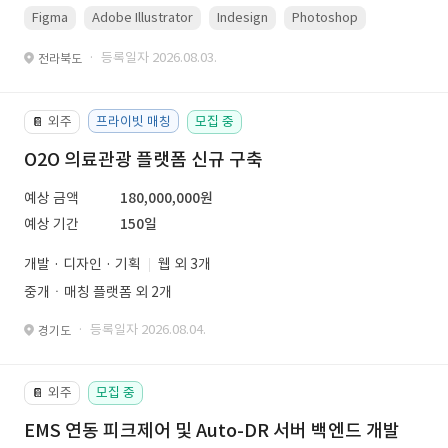
Figma
Adobe Illustrator
Indesign
Photoshop
· 등록일자 2026.08.03.
전라북도
외주
프라이빗 매칭
모집 중
📔
O2O 의료관광 플랫폼 신규 구축
예상 금액
180,000,000원
예상 기간
150일
개발 · 디자인 · 기획
웹 외 3개
중개ㆍ매칭 플랫폼 외 2개
· 등록일자 2026.08.04.
경기도
외주
모집 중
📔
EMS 연동 피크제어 및 Auto-DR 서버 백엔드 개발