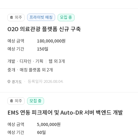
외주
프라이빗 매칭
모집 중
📔
O2O 의료관광 플랫폼 신규 구축
예상 금액
180,000,000원
예상 기간
150일
개발 · 디자인 · 기획
웹 외 3개
중개ㆍ매칭 플랫폼 외 2개
· 등록일자 2026.08.04.
경기도
외주
모집 중
📔
EMS 연동 피크제어 및 Auto-DR 서버 백엔드 개발
예상 금액
5,000,000원
예상 기간
60일