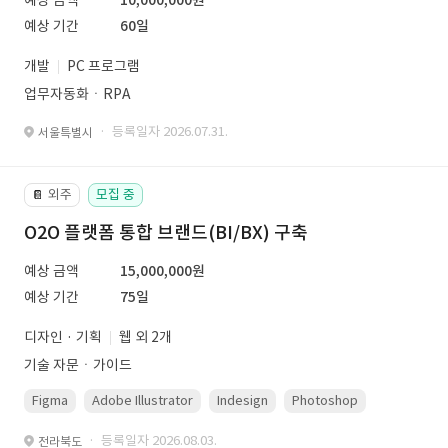
예상 금액
10,000,000원
예상 기간
60일
개발
PC 프로그램
업무자동화ㆍRPA
· 등록일자 2026.07.31.
서울특별시
외주
모집 중
📔
O2O 플랫폼 통합 브랜드(BI/BX) 구축
예상 금액
15,000,000원
예상 기간
75일
디자인 · 기획
웹 외 2개
기술 자문ㆍ가이드
Figma
Adobe Illustrator
Indesign
Photoshop
· 등록일자 2026.08.03.
전라북도