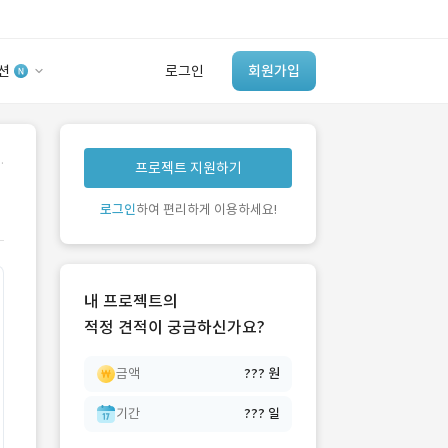
션
로그인
회원가입
유사사례 검색 AI
.
프로젝트 지원하기
‘이런 거’ 만들어본
개발 회사 있어?
로그인
하여 편리하게 이용하세요!
바로가기
내 프로젝트의
적정 견적이 궁금하신가요?
금액
??? 원
기간
??? 일