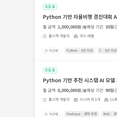
모집 중
Python 기반 자율비행 경진대회 A
월 금액
1,000,000원
예상 기간
30일
/월
풀스택 개발자
미드 레벨
Python · 3년 이상
C · 3년 이상
기간제
🕒
모집 중
Python 기반 추천 시스템 AI 모델
월 금액
6,000,000원
예상 기간
90일
/월
풀스택 개발자
시니어 외 1개
LL
Firebase · 경력 무관
RAG · 
기간제
🕒