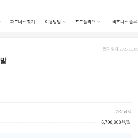
파트너스 찾기
이용방법
포트폴리오
비즈니스 솔루
이용방법
포트폴리오
엔터프라이즈
I
파트너 등급
이용후기
등록 일자 2025.11.05
안심 코드 케어
이용요금
솔루션 마켓
개발
고객센터
스토어
예상 금액
6,700,000원/월