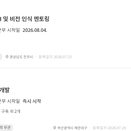
I 및 비전 인식 멘토링
근무 시작일
2026.08.04.
· 등록일자 2026.07.23.
경상남도 진주시
 개발
근무 시작일
즉시 시작
M 구축 외 2개
경력 무관
re-ranking · 경력 무관
Python · 경력 무관
embedding · 경
· 등록일자 2026.07.24.
부산광역시 해운대구