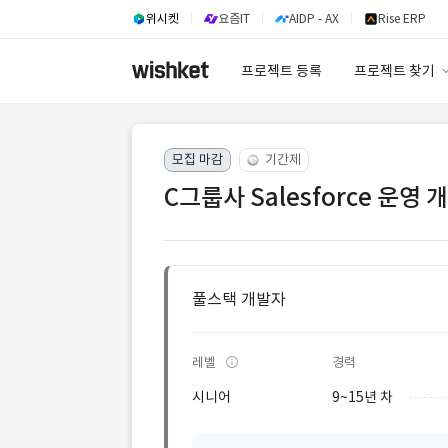
위시켓
요즘IT
AIDP - AX
Rise ERP
프로젝트 등록
프로젝트 찾기
프로젝트 찾기
모집 마감
기간제
유사사례 검색 A
C그룹사 Salesforce 운영 
풀스택 개발자
레벨
경력
시니어
9~15년 차