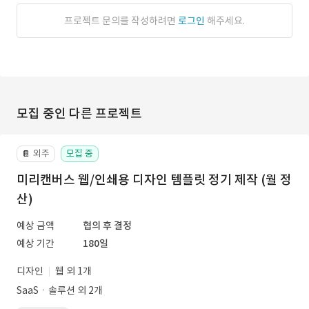
프로젝트 문의를 작성하려면
로그인
해주세요.
모집 중인 다른 프로젝트
외주
모집 중
📔
미리캔버스 웹/인쇄용 디자인 템플릿 정기 제작 (월 정
산)
예상 금액
협의 후 결정
예상 기간
180일
디자인
웹 외 1개
SaaSㆍ솔루션 외 2개