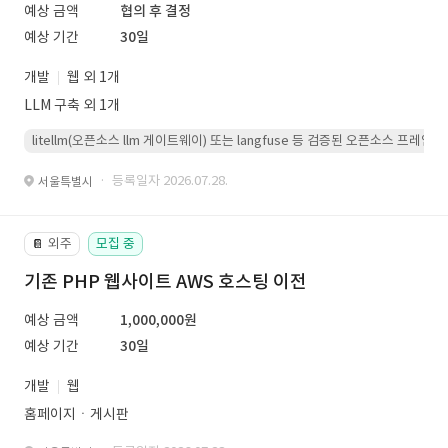
예상 금액
협의 후 결정
예상 기간
30일
개발
웹 외 1개
LLM 구축 외 1개
litellm(오픈소스 llm 게이트웨이) 또는 langfuse 등 검증된 오픈소스 프
· 등록일자 2026.07.28.
서울특별시
외주
모집 중
📔
기존 PHP 웹사이트 AWS 호스팅 이전
예상 금액
1,000,000원
예상 기간
30일
개발
웹
홈페이지ㆍ게시판