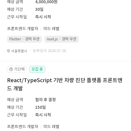
예상 금액
4,000,000원
예상 기간
30일
근무 시작일
즉시 시작
프론트엔드 개발자
미드 레벨
Flutter · 경력 무관
nuxt.js · 경력 무관
· 등록일자 2026.07.28.
서울특별시
기간제
모집 중
🕒
React/TypeScript 기반 차량 진단 플랫폼 프론트엔
드 개발
예상 금액
협의 후 결정
예상 기간
150일
근무 시작일
즉시 시작
프론트엔드 개발자
미드 레벨