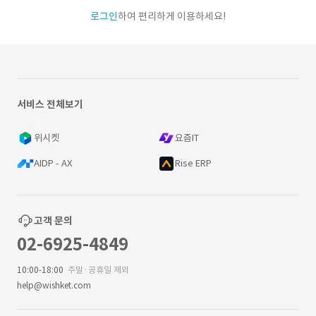
로그인
하여 편리하게 이용하세요!
서비스 전체보기
위시켓
요즘IT
AIDP - AX
Rise ERP
고객 문의
02-6925-4849
10:00-18:00
주말·공휴일 제외
help@wishket.com