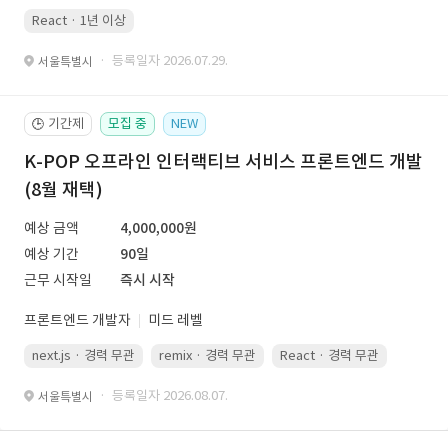
React · 1년 이상
· 등록일자 2026.07.29.
서울특별시
기간제
모집 중
NEW
🕒
K-POP 오프라인 인터랙티브 서비스 프론트엔드 개발
(8월 재택)
예상 금액
4,000,000원
예상 기간
90일
근무 시작일
즉시 시작
프론트엔드 개발자
미드 레벨
next.js · 경력 무관
remix · 경력 무관
React · 경력 무관
Vue.js
· 등록일자 2026.08.07.
서울특별시