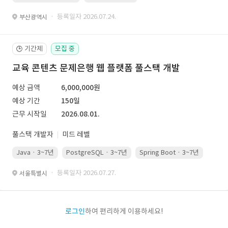
· 등록일자 2026.07.24.
부산광역시
기간제
모집 중
🕒
교육 콘텐츠 문제은행 웹 플랫폼 풀스택 개발
예상 금액
6,000,000원
예상 기간
150일
근무 시작일
2026.08.01.
풀스택 개발자
미드 레벨
Java · 3~7년
PostgreSQL · 3~7년
Spring Boot · 3~7년
Pyth
· 등록일자 2026.07.27.
서울특별시
로그인
하여 편리하게 이용하세요!