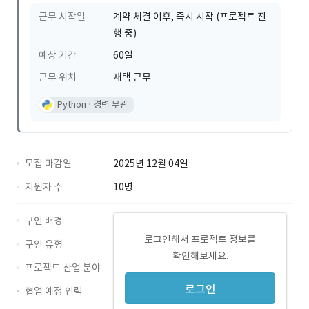
근무 시작일
계약 체결 이후, 즉시 시작 (프로젝트 진
행 중)
예상 기간
60일
근무 위치
재택 근무
Python
경력 무관
모집 마감일
2025년 12월 04일
지원자 수
10명
구인 배경
로그인해서 프로젝트 정보를
구인 유형
확인해보세요.
프로젝트 산업 분야
로그인
협업 예정 인력