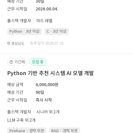
예상 기간
30일
근무 시작일
2026.08.04.
풀스택 개발자
미드 레벨
Python · 3년 이상
C · 3년 이상
· 등록일자 2026.07.23.
경상남도
기간제
모집 중
🕒
Python 기반 추천 시스템 AI 모델 개발
예상 금액
6,000,000원
예상 기간
90일
근무 시작일
즉시 시작
풀스택 개발자
시니어 외 1개
LLM 구축 외 2개
Firebase · 경력 무관
RAG · 경력 무관
re-ranking · 경력 무관
P