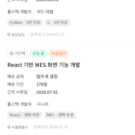
풀스택 개발자
미드 레벨
Python · 3년 이상
C · 3년 이상
· 등록일자 2026.07.23.
경상남도
기간제
모집 중
마감임박
🕒
React 기반 MES 화면 기능 개발
예상 금액
협의 후 결정
예상 기간
270일
근무 시작일
2026.07.01.
풀스택 개발자
시니어
React · 경력 무관
MES · 경력 무관
· 등록일자 2026.07.24.
서울특별시