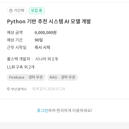
기간제
모집 중
🕒
Python 기반 추천 시스템 AI 모델 개발
예상 금액
6,000,000원
예상 기간
90일
근무 시작일
즉시 시작
풀스택 개발자
시니어 외 1개
LLM 구축 외 2개
Firebase · 경력 무관
RAG · 경력 무관
re-ranking · 경력 무관
P
· 등록일자 2026.07.24.
부산광역시
로그인
하여 편리하게 이용하세요!