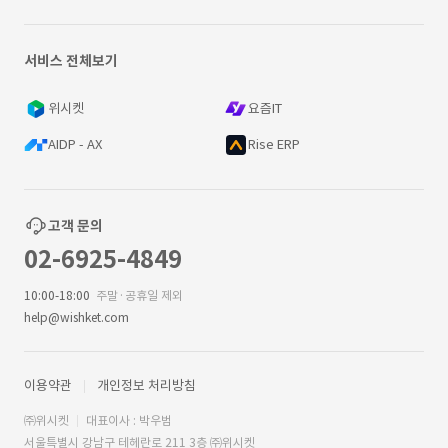
서비스 전체보기
위시켓
요즘IT
AIDP - AX
Rise ERP
고객 문의
02-6925-4849
10:00-18:00
주말·공휴일 제외
help@wishket.com
이용약관
개인정보 처리방침
㈜위시켓
대표이사 : 박우범
서울특별시 강남구 테헤란로 211 3층 ㈜위시켓