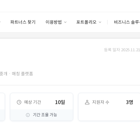
파트너스 찾기
이용방법
포트폴리오
비즈니스 솔루
이용방법
포트폴리오
엔터프라이즈
I
파트너 등급
이용후기
등록 일자 2025.11.21
안심 코드 케어
이용요금
솔루션 마켓
고객센터
스토어
중개ㆍ매칭 플랫폼
10일
3명
예상 기간
지원자 수
기간 조율 가능