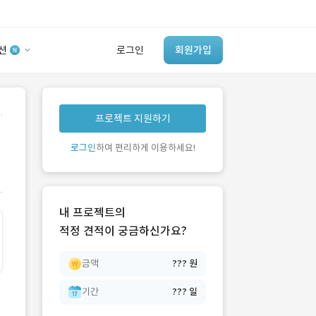
션
로그인
회원가입
유사사례 검색 AI
.
프로젝트 지원하기
‘이런 거’ 만들어본
개발 회사 있어?
로그인
하여 편리하게 이용하세요!
바로가기
내 프로젝트의
적정 견적이 궁금하신가요?
금액
??? 원
기간
??? 일