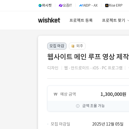
위시켓
요즘IT
AIDP - AX
Rise ERP
프로젝트 등록
프로젝트 찾기
프로젝트 찾기
모집 마감
외주
유사사례 검색 A
웹사이트 메인 루프 영상 제작
디자인
웹
안드로이드
iOS
PC 프로그램
1,300,000원
예상 금액
금액 조율 가능
모집 마감일
2025년 12월 05일