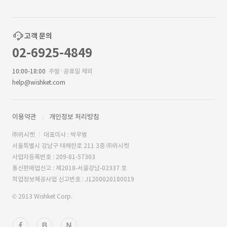
고객 문의
02-6925-4849
10:00-18:00
주말·공휴일 제외
help@wishket.com
이용약관
개인정보 처리방침
㈜위시켓
대표이사 : 박우범
서울특별시 강남구 테헤란로 211 3층 ㈜위시켓
사업자등록번호 : 209-81-57303
통신판매업신고 : 제2018-서울강남-02337 호
직업정보제공사업 신고번호 : J1200020180019
© 2013 Wishket Corp.