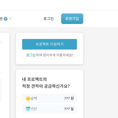
션
로그인
회원가입
유사사례 검색 AI
.
프로젝트 지원하기
‘이런 거’ 만들어본
개발 회사 있어?
로그인
하여 편리하게 이용하세요!
바로가기
내 프로젝트의
적정 견적이 궁금하신가요?
금액
??? 원
기간
??? 일