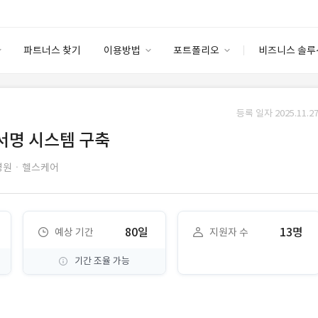
파트너스 찾기
이용방법
포트폴리오
비즈니스 솔루
이용방법
포트폴리오
엔터프라이즈
I
파트너 등급
이용후기
등록 일자 2025.11.27
안심 코드 케어
이용요금
솔루션 마켓
자서명 시스템 구축
고객센터
스토어
병원ㆍ헬스케어
80일
13명
예상 기간
지원자 수
기간 조율 가능