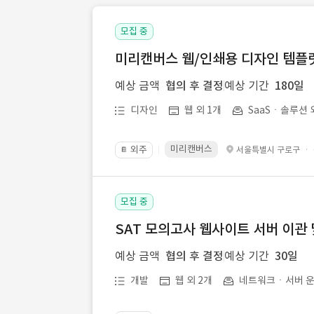
모집 중
미리캔버스 웹/인쇄용 디자인 템플릿 
예상 금액
협의 후 결정
예상 기간
180일
디자인
웹 외 1개
SaaSㆍ솔루션 
미리캔버스
외주
·
서울특별시 구로구
📔
모집 중
SAT 모의고사 웹사이트 서버 이관 
예상 금액
협의 후 결정
예상 기간
30일
개발
웹 외 2개
네트워크ㆍ서버 운