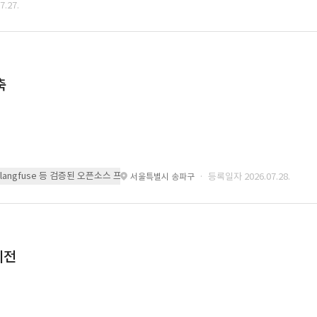
.27.
축
 또는 langfuse 등 검증된 오픈소스 프레임워크를 기반으로 시스템을 구축
· 등록일자 2026.07.28.
서울특별시 송파구
이전