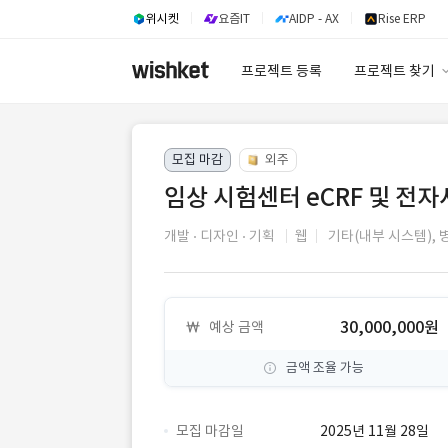
위시켓
요즘IT
AIDP - AX
Rise ERP
프로젝트 등록
프로젝트 찾기
프로젝트 찾기
모집 마감
외주
유사사례 검색 A
임상 시험센터 eCRF 및 전
개발
디자인
기획
웹
기타(내부 시스템),
30,000,000원
예상 금액
금액 조율 가능
모집 마감일
2025년 11월 28일