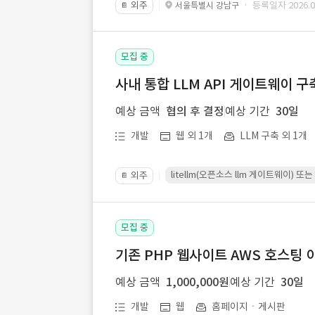
외주
· 등록일자 2026.07
서울특별시 강남구
📔
모집 중
사내 통합 LLM API 게이트웨이 구
예상 금액
협의 후 결정
예상 기간
30일
개발
웹 외 1개
LLM 구축 외 1개
litellm(오픈소스 llm 게이트웨이)
외주
📔
모집 중
기존 PHP 웹사이트 AWS 호스팅 
예상 금액
1,000,000원
예상 기간
30일
개발
웹
홈페이지ㆍ게시판