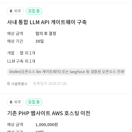
외주
모집 중
📔
사내 통합 LLM API 게이트웨이 구축
예상 금액
협의 후 결정
예상 기간
30일
개발
웹 외 1개
LLM 구축 외 1개
litellm(오픈소스 llm 게이트웨이) 또는 langfuse 등 검증된 오픈소스 프
· 등록일자 2026.07.28.
서울특별시
외주
모집 중
📔
기존 PHP 웹사이트 AWS 호스팅 이전
예상 금액
1,000,000원