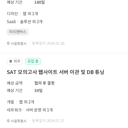
예상 기간
180일
디자인
웹 외 1개
SaaSㆍ솔루션 외 2개
미리캔버스
· 등록일자 2026.01.26.
서울특별시
외주
모집 중
📔
SAT 모의고사 웹사이트 서버 이관 및 DB 튜닝
예상 금액
협의 후 결정
예상 기간
30일
개발
웹 외 2개
네트워크ㆍ서버 운영 외 1개
· 등록일자 2026.07.27.
서울특별시