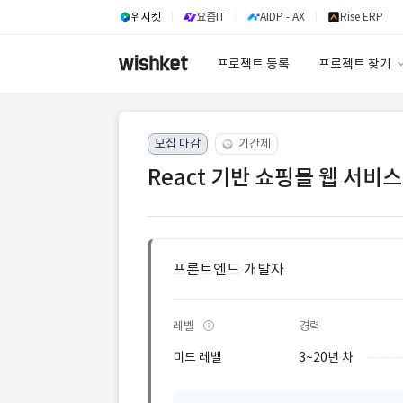
위시켓
요즘IT
AIDP - AX
Rise ERP
프로젝트 등록
프로젝트 찾기
프로젝트 찾기
모집 마감
기간제
유사사례 검색 A
React 기반 쇼핑몰 웹 서
프론트엔드 개발자
레벨
경력
미드 레벨
3~20년 차