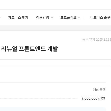
파트너스 찾기
이용방법
포트폴리오
비즈니스 솔루
이용방법
포트폴리오
엔터프라이즈
I
파트너 등급
이용후기
등록 일자 2025.12.18
안심 코드 케어
이용요금
솔루션 마켓
비스 리뉴얼 프론트엔드 개발
고객센터
스토어
예상 금액
7,000,000원/월