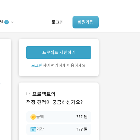
션
로그인
회원가입
유사사례 검색 AI
.
프로젝트 지원하기
‘이런 거’ 만들어본
개발 회사 있어?
로그인
하여 편리하게 이용하세요!
바로가기
내 프로젝트의
적정 견적이 궁금하신가요?
금액
??? 원
기간
??? 일