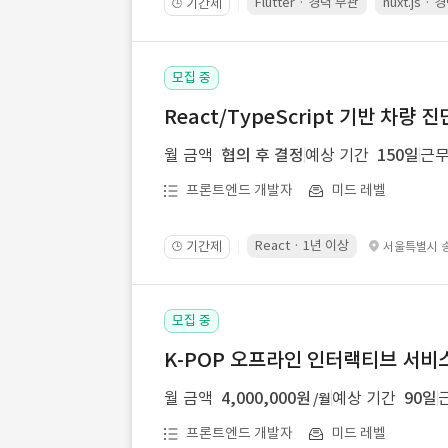
Flutter · 경력 무관
nuxt.js ·
기간제
🕒
모집 중
React/TypeScript 기반 차량
월 금액
협의 후 결정
예상 기간
150일
근무
프론트엔드 개발자
미드 레벨
React · 1년 이상
기간제
서울특별시 
🕒
모집 중
K-POP 오프라인 인터랙티브 서비스
월 금액
4,000,000원
예상 기간
90일
/월
프론트엔드 개발자
미드 레벨