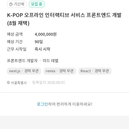
기간제
모집 중
🕒
K-POP 오프라인 인터랙티브 서비스 프론트엔드 개발
(8월 재택)
예상 금액
4,000,000원
예상 기간
90일
근무 시작일
즉시 시작
프론트엔드 개발자
미드 레벨
next.js · 경력 무관
remix · 경력 무관
React · 경력 무관
Vue.js
· 등록일자 2026.08.07.
서울특별시
로그인
하여 편리하게 이용하세요!