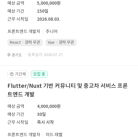
예상 금액
5,000,000원
예상 기간
150일
근무 시작일
2026.08.03.
프론트엔드 개발자
주니어
React · 경력 무관
Vue · 경력 무관
· 등록일자 2026.07.27.
경기도
기간제
모집 중
🕒
Flutter/Nuxt 기반 커뮤니티 및 중고차 서비스 프론
트엔드 개발
예상 금액
4,000,000원
예상 기간
30일
근무 시작일
즉시 시작
프론트엔드 개발자
미드 레벨