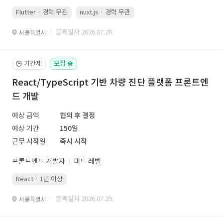
Flutter · 경력 무관
nuxt.js · 경력 무관
· 등록일자 2026.07.28.
서울특별시
기간제
모집 중
🕒
React/TypeScript 기반 차량 진단 플랫폼 프론트엔
드 개발
예상 금액
협의 후 결정
예상 기간
150일
근무 시작일
즉시 시작
프론트엔드 개발자
미드 레벨
React · 1년 이상
· 등록일자 2026.07.29.
서울특별시