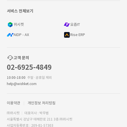
서비스 전체보기
위시켓
요즘IT
AIDP - AX
Rise ERP
고객 문의
02-6925-4849
10:00-18:00
주말·공휴일 제외
help@wishket.com
이용약관
개인정보 처리방침
㈜위시켓
대표이사 : 박우범
서울특별시 강남구 테헤란로 211 3층 ㈜위시켓
사업자등록번호 : 209-81-57303