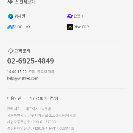
서비스 전체보기
위시켓
요즘IT
AIDP - AX
Rise ERP
고객 문의
02-6925-4849
10:00-18:00
주말·공휴일 제외
help@wishket.com
이용약관
개인정보 처리방침
㈜위시켓
대표이사 : 박우범
서울특별시 강남구 테헤란로 211 3층 ㈜위시켓
사업자등록번호 : 209-81-57303
통신판매업신고 : 제2018-서울강남-02337 호