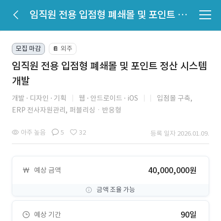
임직원 전용 입점형 폐쇄몰 및 포인트 정산 시스템 개발
모집 마감
외주
📔
임직원 전용 입점형 폐쇄몰 및 포인트 정산 시스템
개발
개발
디자인
기획
웹
안드로이드
iOS
입점몰 구축,
ERP 전사자원관리,
퍼블리싱ㆍ반응형
아주 높음
5
32
등록 일자 2026.01.09.
40,000,000원
예상 금액
금액 조율 가능
90일
예상 기간