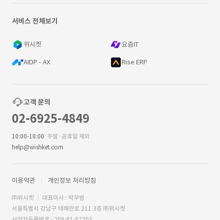
서비스 전체보기
위시켓
요즘IT
AIDP - AX
Rise ERP
고객 문의
02-6925-4849
10:00-18:00
주말·공휴일 제외
help@wishket.com
이용약관
개인정보 처리방침
㈜위시켓
대표이사 : 박우범
서울특별시 강남구 테헤란로 211 3층 ㈜위시켓
사업자등록번호 : 209-81-57303