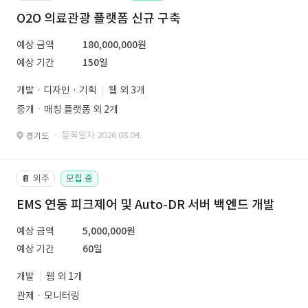
O2O 의료관광 플랫폼 신규 구축
예상 금액
180,000,000원
예상 기간
150일
개발 · 디자인 · 기획
웹 외 3개
중개ㆍ매칭 플랫폼 외 2개
· 등록일자 2026.08.04.
경기도
외주
모집 중
📔
EMS 연동 피크제어 및 Auto-DR 서버 백엔드 개발
예상 금액
5,000,000원
예상 기간
60일
개발
웹 외 1개
관제ㆍ모니터링