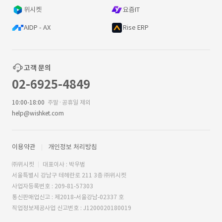
위시켓
요즘IT
AIDP - AX
Rise ERP
고객 문의
02-6925-4849
10:00-18:00
주말·공휴일 제외
help@wishket.com
이용약관
개인정보 처리방침
㈜위시켓
대표이사 : 박우범
서울특별시 강남구 테헤란로 211 3층 ㈜위시켓
사업자등록번호 : 209-81-57303
통신판매업신고 : 제2018-서울강남-02337 호
직업정보제공사업 신고번호 : J1200020180019