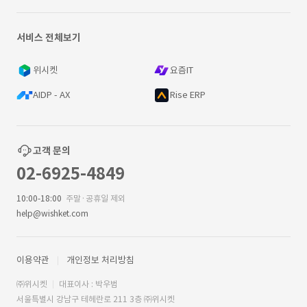
서비스 전체보기
위시켓
요즘IT
AIDP - AX
Rise ERP
고객 문의
02-6925-4849
10:00-18:00
주말·공휴일 제외
help@wishket.com
이용약관
개인정보 처리방침
㈜위시켓
대표이사 : 박우범
서울특별시 강남구 테헤란로 211 3층 ㈜위시켓