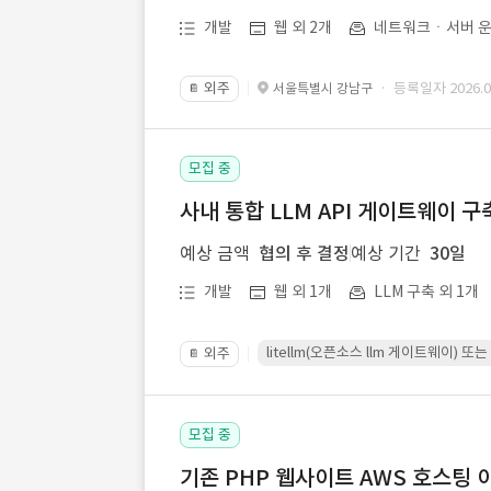
개발
웹 외 2개
네트워크ㆍ서버 운
외주
· 등록일자 2026.07
서울특별시 강남구
📔
모집 중
사내 통합 LLM API 게이트웨이 구
예상 금액
협의 후 결정
예상 기간
30일
개발
웹 외 1개
LLM 구축 외 1개
litellm(오픈소스 llm 게이트웨이)
외주
📔
모집 중
기존 PHP 웹사이트 AWS 호스팅 