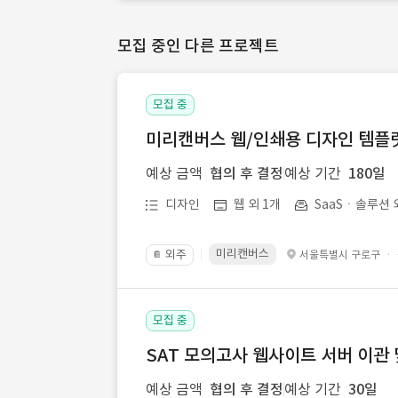
모집 중인 다른 프로젝트
모집 중
미리캔버스 웹/인쇄용 디자인 템플릿 
예상 금액
협의 후 결정
예상 기간
180일
디자인
웹 외 1개
SaaSㆍ솔루션 
미리캔버스
외주
·
서울특별시 구로구
📔
모집 중
SAT 모의고사 웹사이트 서버 이관 
예상 금액
협의 후 결정
예상 기간
30일