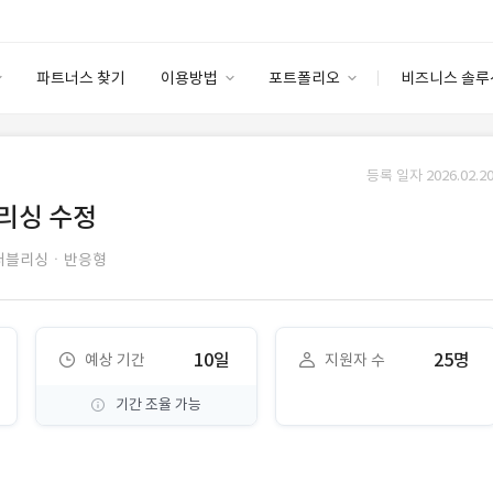
파트너스 찾기
이용방법
포트폴리오
비즈니스 솔루
이용방법
포트폴리오
엔터프라이즈
I
파트너 등급
이용후기
등록 일자 2026.02.20
안심 코드 케어
이용요금
솔루션 마켓
리싱 수정
고객센터
스토어
퍼블리싱ㆍ반응형
10일
25명
예상 기간
지원자 수
기간 조율 가능