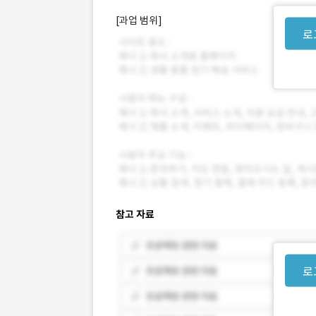
[과업 범위]
로
참고 자료
로