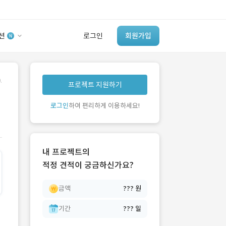
션
로그인
회원가입
유사사례 검색 AI
.
프로젝트 지원하기
‘이런 거’ 만들어본
개발 회사 있어?
로그인
하여 편리하게 이용하세요!
바로가기
내 프로젝트의
적정 견적이 궁금하신가요?
금액
??? 원
기간
??? 일