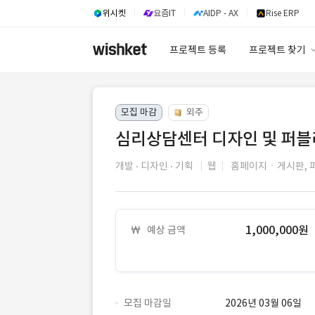
위시켓
요즘IT
AIDP - AX
Rise ERP
프로젝트 등록
프로젝트 찾기
프로젝트 찾기
모집 마감
외주
유사사례 검색 A
심리상담센터 디자인 및 퍼블
개발
디자인
기획
웹
홈페이지ㆍ게시판,
1,000,000원
예상 금액
모집 마감일
2026년 03월 06일