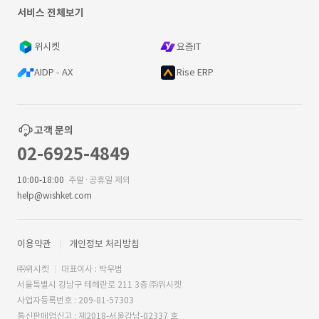
서비스 전체보기
위시켓
요즘IT
AIDP - AX
Rise ERP
고객 문의
02-6925-4849
10:00-18:00
주말·공휴일 제외
help@wishket.com
이용약관
개인정보 처리방침
㈜위시켓
대표이사 : 박우범
서울특별시 강남구 테헤란로 211 3층 ㈜위시켓
사업자등록번호 : 209-81-57303
통신판매업신고 : 제2018-서울강남-02337 호