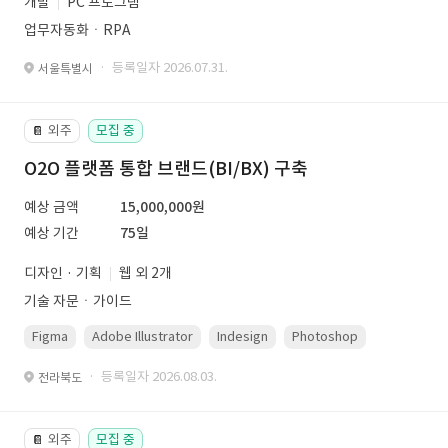
개발
PC 프로그램
업무자동화ㆍRPA
· 등록일자 2026.07.31.
서울특별시
외주
모집 중
📔
O2O 플랫폼 통합 브랜드(BI/BX) 구축
예상 금액
15,000,000원
예상 기간
75일
디자인 · 기획
웹 외 2개
기술 자문ㆍ가이드
Figma
Adobe Illustrator
Indesign
Photoshop
· 등록일자 2026.08.03.
전라북도
외주
모집 중
📔