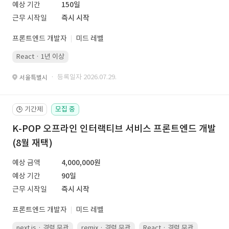
예상 기간
150일
근무 시작일
즉시 시작
프론트엔드 개발자
미드 레벨
React · 1년 이상
· 등록일자 2026.07.29.
서울특별시
기간제
모집 중
🕒
K-POP 오프라인 인터랙티브 서비스 프론트엔드 개발
(8월 재택)
예상 금액
4,000,000원
예상 기간
90일
근무 시작일
즉시 시작
프론트엔드 개발자
미드 레벨
next.js · 경력 무관
remix · 경력 무관
React · 경력 무관
Vue.js