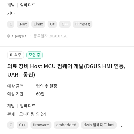
개발
임베디드
기타
C
.Net
Linux
C#
C++
FFmpeg
VisualStudio
OrC
· 등록일자 2026.07.28.
서울특별시
외주
모집 중
📔
의료 장비 Host MCU 펌웨어 개발(DGUS HMI 연동,
UART 통신)
예상 금액
협의 후 결정
예상 기간
60일
개발
임베디드
관제ㆍ모니터링 외 2개
C
C++
firmware
embedded
dwin 임베디드 hmi
uart