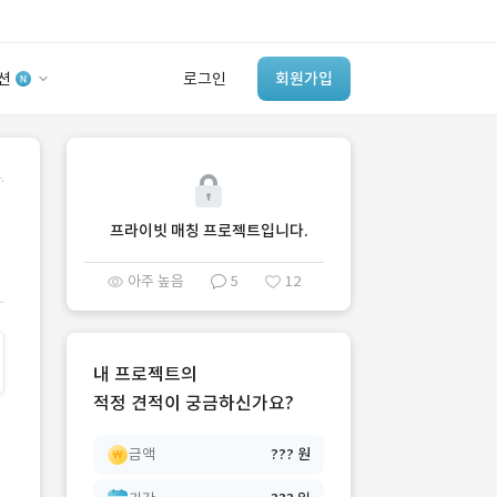
션
로그인
회원가입
유사사례 검색 AI
.
‘이런 거’ 만들어본
개발 회사 있어?
프라이빗 매칭 프로젝트입니다.
바로가기
아주 높음
5
12
내 프로젝트의
적정 견적이 궁금하신가요?
금액
??? 원