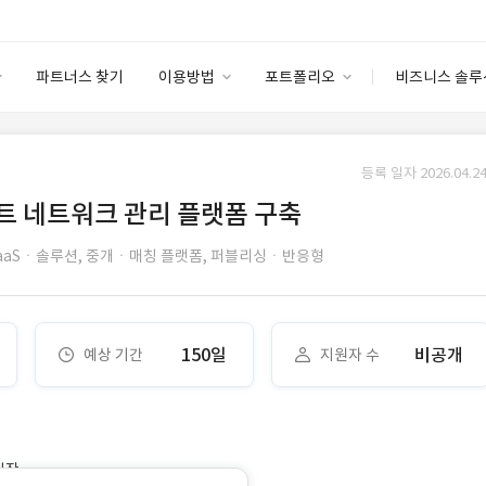
파트너스 찾기
이용방법
포트폴리오
비즈니스 솔루
이용방법
포트폴리오
엔터프라이즈
I
파트너 등급
이용후기
등록 일자 2026.04.24
안심 코드 케어
이용요금
솔루션 마켓
파트 네트워크 관리 플랫폼 구축
고객센터
스토어
aaSㆍ솔루션,
중개ㆍ매칭 플랫폼,
퍼블리싱ㆍ반응형
150일
비공개
예상 기간
지원자 수
시작