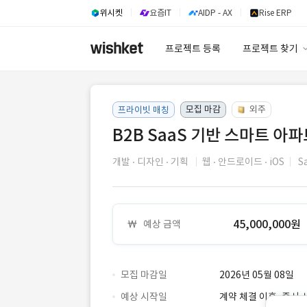
위시켓
요즘IT
AIDP - AX
Rise ERP
프로젝트 등록
프로젝트 찾기
프로젝트 찾기
모집 마감
유사사례 검색 A
외주
프라이빗 매칭
B2B SaaS 기반 스마트 아
개발
디자인
기획
웹
안드로이드
iOS
S
45,000,000원
예상 금액
모집 마감일
2026년 05월 08일
예상 시작일
계약 체결 이후, 즉시 