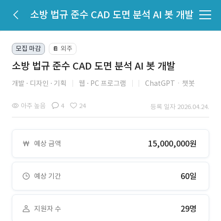
소방 법규 준수 CAD 도면 분석 AI 봇 개발
모집 마감
외주
📔
소방 법규 준수 CAD 도면 분석 AI 봇 개발
개발
디자인
기획
웹
PC 프로그램
ChatGPTㆍ챗봇
아주 높음
4
24
등록 일자 2026.04.24.
15,000,000원
예상 금액
60일
예상 기간
29명
지원자 수