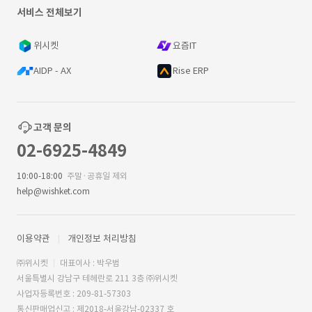
서비스 전체보기
위시켓
요즘IT
AIDP - AX
Rise ERP
고객 문의
02-6925-4849
10:00-18:00
주말·공휴일 제외
help@wishket.com
이용약관
개인정보 처리방침
㈜위시켓
대표이사 : 박우범
서울특별시 강남구 테헤란로 211 3층 ㈜위시켓
사업자등록번호 : 209-81-57303
통신판매업신고 : 제2018-서울강남-02337 호