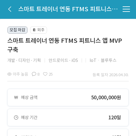
스마트 트레이너 연동 FTMS 피트니스 앱 MVP 구축
모집 마감
외주
📔
스마트 트레이너 연동 FTMS 피트니스 앱 MVP
구축
개발
디자인
기획
안드로이드
iOS
IoTㆍ블루투스
아주 높음
8
25
등록 일자 2026.04.30.
50,000,000원
예상 금액
120일
예상 기간