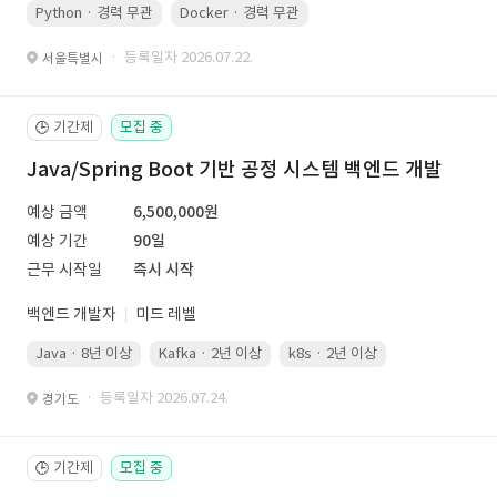
Python · 경력 무관
Docker · 경력 무관
Kubernetes · 경력 무관
· 등록일자 2026.07.22.
서울특별시
기간제
모집 중
🕒
Java/Spring Boot 기반 공정 시스템 백엔드 개발
예상 금액
6,500,000원
예상 기간
90일
근무 시작일
즉시 시작
백엔드 개발자
미드 레벨
Java · 8년 이상
Kafka · 2년 이상
k8s · 2년 이상
Spring Boot 
· 등록일자 2026.07.24.
경기도
기간제
모집 중
🕒