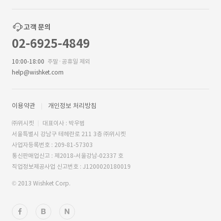
고객 문의
02-6925-4849
10:00-18:00
주말·공휴일 제외
help@wishket.com
이용약관
개인정보 처리방침
㈜위시켓
대표이사 : 박우범
서울특별시 강남구 테헤란로 211 3층 ㈜위시켓
사업자등록번호 : 209-81-57303
통신판매업신고 : 제2018-서울강남-02337 호
직업정보제공사업 신고번호 : J1200020180019
© 2013 Wishket Corp.