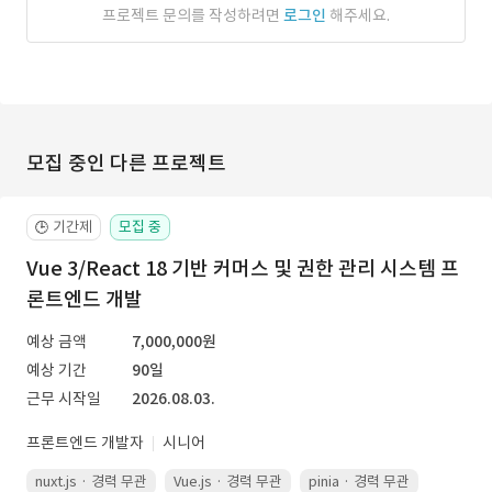
프로젝트 문의를 작성하려면
로그인
해주세요.
모집 중인 다른 프로젝트
기간제
모집 중
🕒
Vue 3/React 18 기반 커머스 및 권한 관리 시스템 프
론트엔드 개발
예상 금액
7,000,000원
예상 기간
90일
근무 시작일
2026.08.03.
프론트엔드 개발자
시니어
nuxt.js · 경력 무관
Vue.js · 경력 무관
pinia · 경력 무관
TypeScr