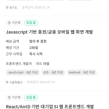
· 등록일자 2026.07.24.
경기도
기간제
모집 중
🕒
Javascript 기반 증권/금융 모바일 웹 화면 개발
예상 금액
협의 후 결정
예상 기간
180일
근무 시작일
즉시 시작
프론트엔드 개발자
미드 레벨
JavaScript · 6년 이상
iOS · 6년 이상
Android · 6년 이상
Kotli
· 등록일자 2026.07.24.
서울특별시
기간제
모집 중
🕒
React/AntD 기반 대기업 SI 웹 프론트엔드 개발