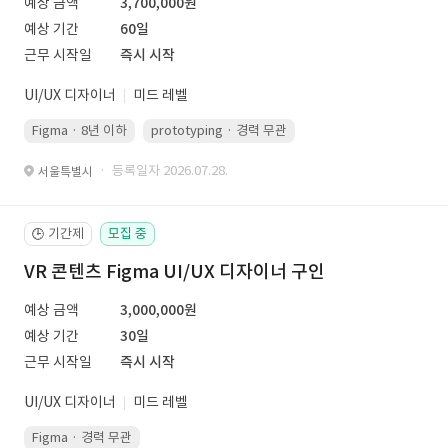
예상 금액
3,700,000원
예상 기간
60일
근무 시작일
즉시 시작
UI/UX 디자이너
미드 레벨
Figma · 8년 이하
prototyping · 경력 무관
led 화면 대응 · 경력 무관
· 등록일자 2026.07.28.
서울특별시
기간제
모집 중
🕒
VR 콘텐츠 Figma UI/UX 디자이너 구인
예상 금액
3,000,000원
예상 기간
30일
근무 시작일
즉시 시작
UI/UX 디자이너
미드 레벨
Figma · 경력 무관