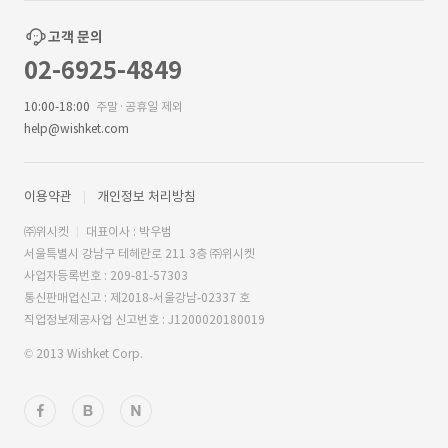
고객 문의
02-6925-4849
10:00-18:00
주말·공휴일 제외
help@wishket.com
이용약관
개인정보 처리방침
㈜위시켓
대표이사 : 박우범
서울특별시 강남구 테헤란로 211 3층 ㈜위시켓
사업자등록번호 : 209-81-57303
통신판매업신고 : 제2018-서울강남-02337 호
직업정보제공사업 신고번호 : J1200020180019
© 2013 Wishket Corp.