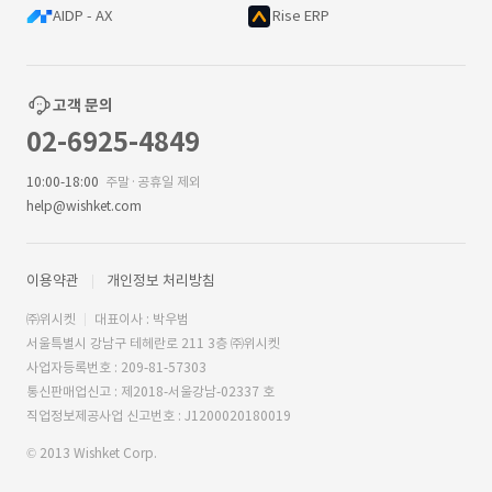
AIDP - AX
Rise ERP
고객 문의
02-6925-4849
10:00-18:00
주말·공휴일 제외
help@wishket.com
이용약관
개인정보 처리방침
㈜위시켓
대표이사 : 박우범
서울특별시 강남구 테헤란로 211 3층 ㈜위시켓
사업자등록번호 : 209-81-57303
통신판매업신고 : 제2018-서울강남-02337 호
직업정보제공사업 신고번호 : J1200020180019
© 2013 Wishket Corp.