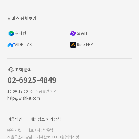
서비스 전체보기
위시켓
요즘IT
AIDP - AX
Rise ERP
고객 문의
02-6925-4849
10:00-18:00
주말·공휴일 제외
help@wishket.com
이용약관
개인정보 처리방침
㈜위시켓
대표이사 : 박우범
서울특별시 강남구 테헤란로 211 3층 ㈜위시켓