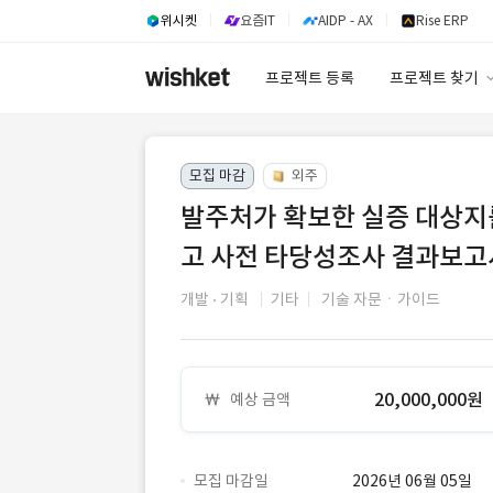
위시켓
요즘IT
AIDP - AX
Rise ERP
프로젝트 등록
프로젝트 찾기
프로젝트 찾기
모집 마감
외주
유사사례 검색 A
발주처가 확보한 실증 대상지
고 사전 타당성조사 결과보고
개발
기획
기타
기술 자문ㆍ가이드
20,000,000원
예상 금액
모집 마감일
2026년 06월 05일