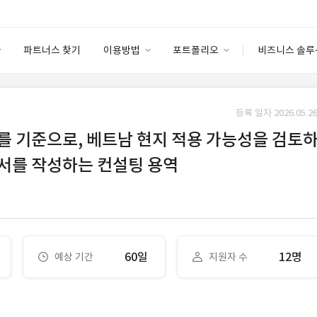
파트너스 찾기
이용방법
포트폴리오
비즈니스 솔루
이용방법
포트폴리오
엔터프라이즈
I
파트너 등급
이용후기
등록 일자 2026.05.26
안심 코드 케어
이용요금
솔루션 마켓
를 기준으로, 베트남 현지 적용 가능성을 검토
고객센터
스토어
서를 작성하는 컨설팅 용역
60일
12명
예상 기간
지원자 수