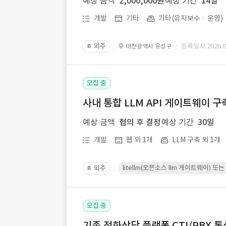
예상 금액
2,000,000원
예상 기간
14일
개발
기타
기타(유지보수ㆍ운영)
외주
· 등록일자 2026.07
대전광역시 유성구
📔
모집 중
사내 통합 LLM API 게이트웨이 구
예상 금액
협의 후 결정
예상 기간
30일
개발
웹 외 1개
LLM 구축 외 1개
litellm(오픈소스 llm 게이트웨이)
외주
📔
모집 중
기존 전화상담 플랫폼 CTI/PBX 