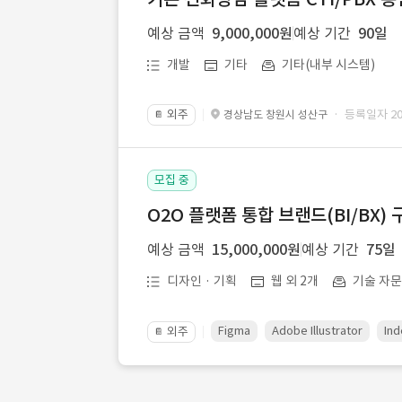
예상 금액
9,000,000원
예상 기간
90일
개발
기타
기타(내부 시스템)
외주
· 등록일자 202
경상남도 창원시 성산구
📔
모집 중
O2O 플랫폼 통합 브랜드(BI/BX) 
예상 금액
15,000,000원
예상 기간
75일
디자인 · 기획
웹 외 2개
기술 자
Figma
Adobe Illustrator
Ind
외주
📔