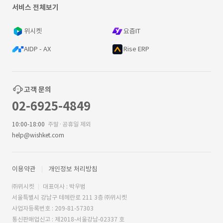
서비스 전체보기
위시켓
요즘IT
AIDP - AX
Rise ERP
고객 문의
02-6925-4849
10:00-18:00
주말·공휴일 제외
help@wishket.com
이용약관
개인정보 처리방침
㈜위시켓
대표이사 : 박우범
서울특별시 강남구 테헤란로 211 3층 ㈜위시켓
사업자등록번호 : 209-81-57303
통신판매업신고 : 제2018-서울강남-02337 호