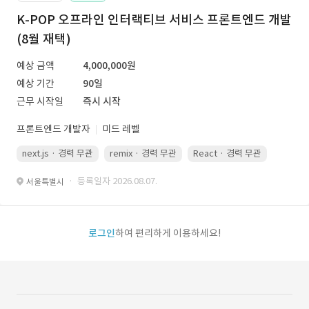
K-POP 오프라인 인터랙티브 서비스 프론트엔드 개발
(8월 재택)
예상 금액
4,000,000원
예상 기간
90일
근무 시작일
즉시 시작
프론트엔드 개발자
미드 레벨
next.js · 경력 무관
remix · 경력 무관
React · 경력 무관
Vue.js
· 등록일자 2026.08.07.
서울특별시
로그인
하여 편리하게 이용하세요!