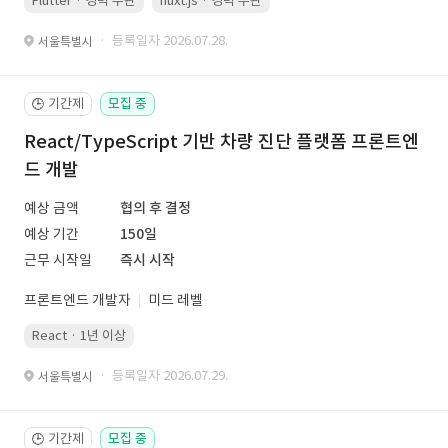
Flutter · 경력 무관
nuxt.js · 경력 무관
· 등록일자 2026.07.28.
서울특별시
기간제
모집 중
🕒
React/TypeScript 기반 차량 진단 플랫폼 프론트엔
드 개발
예상 금액
협의 후 결정
예상 기간
150일
근무 시작일
즉시 시작
프론트엔드 개발자
미드 레벨
React · 1년 이상
· 등록일자 2026.07.29.
서울특별시
기간제
모집 중
🕒