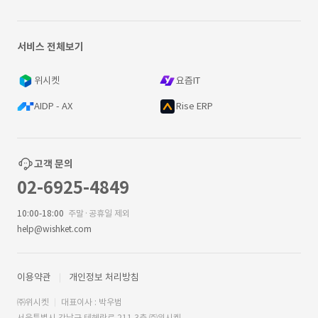
서비스 전체보기
위시켓
요즘IT
AIDP - AX
Rise ERP
고객 문의
02-6925-4849
10:00-18:00
주말·공휴일 제외
help@wishket.com
이용약관
개인정보 처리방침
㈜위시켓
대표이사 : 박우범
서울특별시 강남구 테헤란로 211 3층 ㈜위시켓