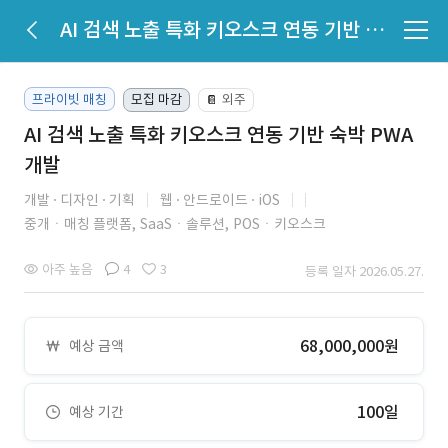
AI 검색 노출 특화 키오스크 연동 기반 숙박 PWA 개발
프라이빗 매칭
모집 마감
외주
📔
AI 검색 노출 특화 키오스크 연동 기반 숙박 PWA
개발
개발
디자인
기획
웹
안드로이드
iOS
중개ㆍ매칭 플랫폼,
SaaSㆍ솔루션,
POSㆍ키오스크
아주 높음
4
3
등록 일자 2026.05.27.
68,000,000원
예상 금액
100일
예상 기간